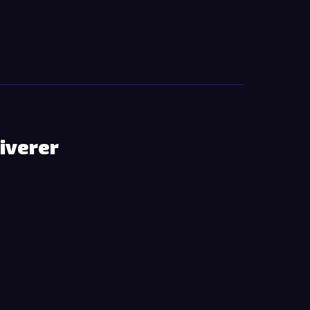
tiverer