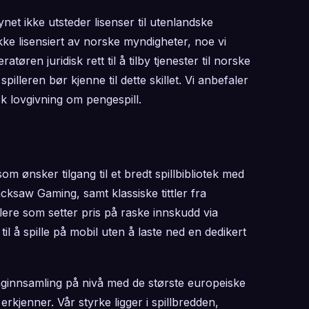
synet ikke utsteder lisenser til utenlandske
ke lisensiert av norske myndigheter, noe vi
ren juridisk rett til å tilby tjenester til norske
spilleren bør kjenne til dette skillet. Vi anbefaler
rsk lovgivning om pengespill.
om ønsker tilgang til et bredt spillbibliotek med
acksaw Gaming, samt klassiske tittler fra
lere som setter pris på raske innskudd via
il å spille på mobil uten å laste ned en dedikert
nginnsamling på nivå med de største europeiske
erkjenner. Vår styrke ligger i spillbredden,