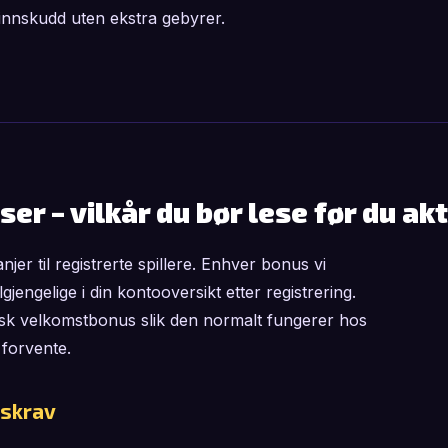
innskudd uten ekstra gebyrer.
er – vilkår du bør lese før du ak
er til registrerte spillere. Enhver bonus vi
gjengelige i din kontooversikt etter registrering.
sk velkomstbonus slik den normalt fungerer hos
 forvente.
gskrav