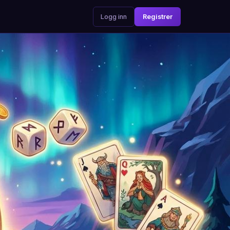
Logg inn
Registrer