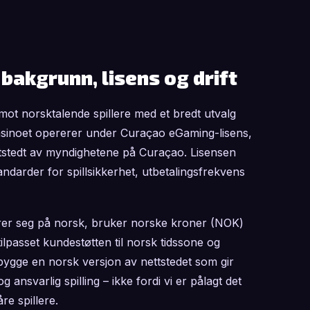
bakgrunn, lisens og drift
 mot norsktalende spillere med et bredt utvalg
. Kasinoet opererer under Curaçao eGaming-lisens,
 utstedt av myndighetene på Curaçao. Lisensen
darder for spillsikkerhet, utbetalingsfrekvens
rer seg på norsk, bruker norske kroner (NOK)
ilpasset kundestøtten til norsk tidssone og
 bygge en norsk versjon av nettstedet som gir
ansvarlig spilling – ikke fordi vi er pålagt det
re spillere.