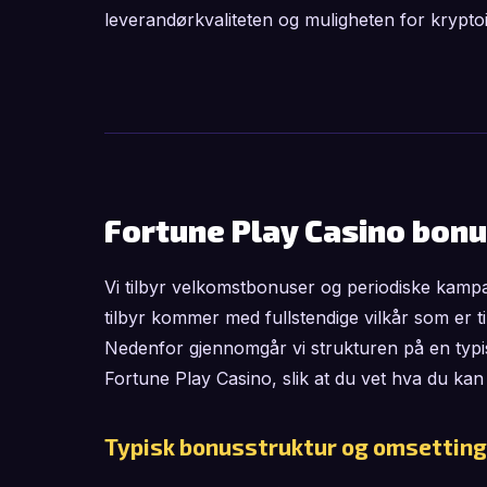
leverandørkvaliteten og muligheten for krypto
Fortune Play Casino bonus
Vi tilbyr velkomstbonuser og periodiske kampanj
tilbyr kommer med fullstendige vilkår som er til
Nedenfor gjennomgår vi strukturen på en typi
Fortune Play Casino, slik at du vet hva du kan
Typisk bonusstruktur og omsettin