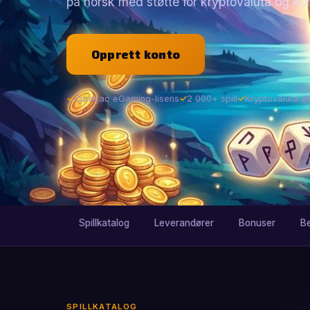
på norsk med støtte for kryptovaluta og kor
Opprett konto
Curaçao eGaming-lisens
2 000+ spill
Kryptovaluta a
Spillkatalog
Leverandører
Bonuser
Be
SPILLKATALOG