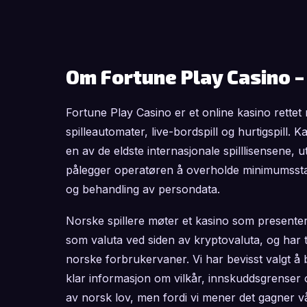
Om Fortune Play Casino – 
Fortune Play Casino er et online kasino rettet
spilleautomater, live-bordspill og hurtigspill
en av de eldste internasjonale spilllisensene,
pålegger operatøren å overholde minimumsstan
og behandling av persondata.
Norske spillere møter et kasino som presente
som valuta ved siden av kryptovaluta, og har t
norske forbrukervaner. Vi har bevisst valgt å
klar informasjon om vilkår, innskuddsgrenser og 
av norsk lov, men fordi vi mener det gagner vå